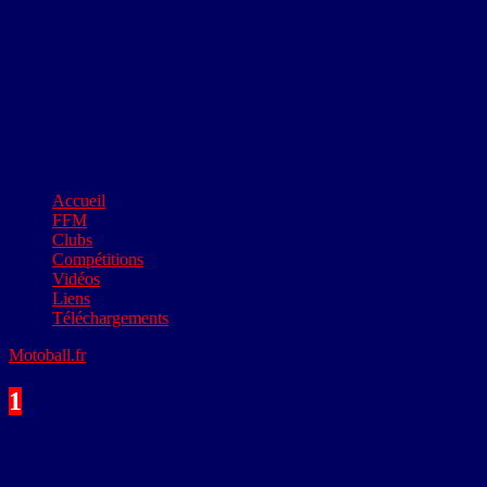
Accueil
FFM
Clubs
Compétitions
Vidéos
Liens
Téléchargements
Motoball.fr
>
HALLAUER Quentin
1
HALLAUER Quentin
#
1
Nom