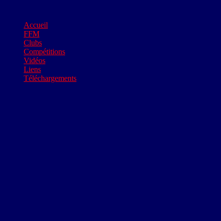
Accueil
FFM
Clubs
Compétitions
Vidéos
Liens
Téléchargements