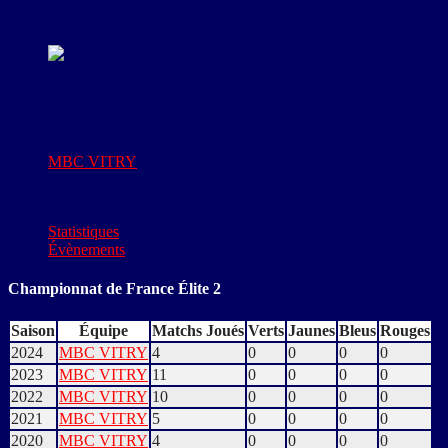
HALLAUER Quentin
Nationalité
France
Position
Gardiens
N° de Licence
361 851
L'équipe actuelle
MBC VITRY
Age
26
Statistiques
Évènements
Championnat de France Élite 2
Saison
Équipe
Matchs Joués
Verts
Jaunes
Bleus
Rouges
2024
MBC VITRY
4
0
0
0
0
2023
MBC VITRY
11
0
0
0
0
2022
MBC VITRY
10
0
0
0
0
2021
MBC VITRY
5
0
0
0
0
2020
MBC VITRY
4
0
0
0
0