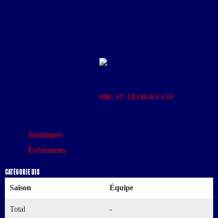
#
13
Nom
GOBET Mathieu
Nationalité
France
Position
Joueurs
L'équipe actuelle
MBC ST. GEORGES U18
Age
0
Statistiques
Évènements
Catégorie U18
Saison
Équipe
Total
-