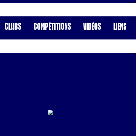
Clubs
Compétitions
Vidéos
Liens
28
FAURE Jules
France
Gardiens