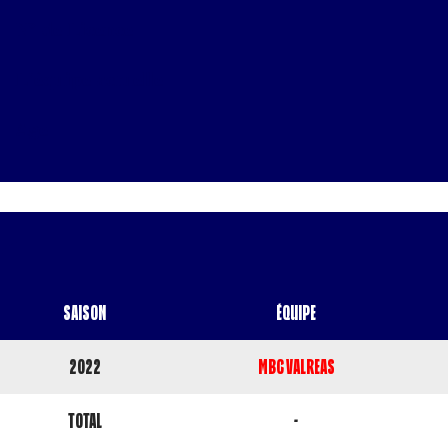
N° de Licence
L'équipe actuelle
Age
Saison
Équipe
2022
MBC VALREAS
Total
-