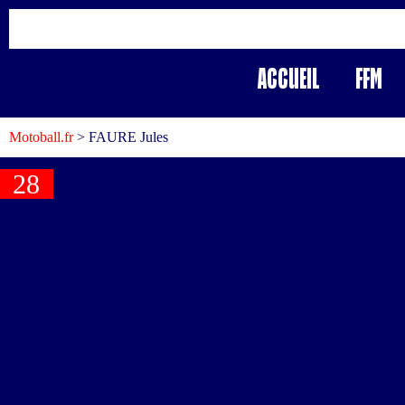
Accueil
FFM
Motoball.fr
>
FAURE Jules
FAURE Jules
28
#
Nom
Nationalité
Position