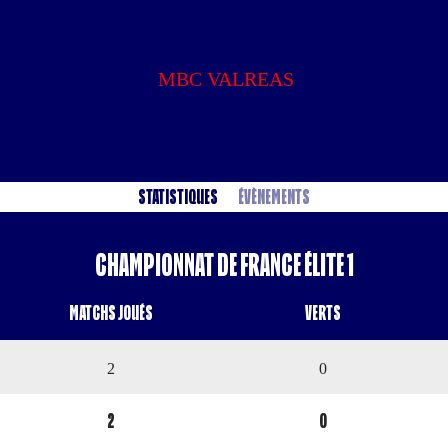
304 318
MBC VALREAS
27
Statistiques
Évènements
Championnat de France Élite 1
Matchs Joués
Verts
2
0
2
0