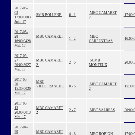
2017-06-
03
MBC CAMARET
SMB BOLLENE
6 - 1
17:00:
17:00:00
03
2
Juin. 17
2017-05-
28
MBC CAMARET
MBC
1 - 2
16:00:
16:00:04
28
CARPENTRAS
Mai. 17
2017-05-
27
MBC CAMARET
SCMB
2 - 5
20:00:
20:00:39
27
2
MONTEUX
Mai. 17
2017-05-
MBC
20
MBC CAMARET
VILLEFRANCHE
0 - 5
15:30:
15:30:00
20
2
Mai. 17
2017-05-
13
MBC CAMARET
2 - 7
MBC VALREAS
20:00:
20:00:00
13
2
Mai. 17
2017-04-
29
MBC CAMARET
4 - 8
MBC ROBION
17:00: