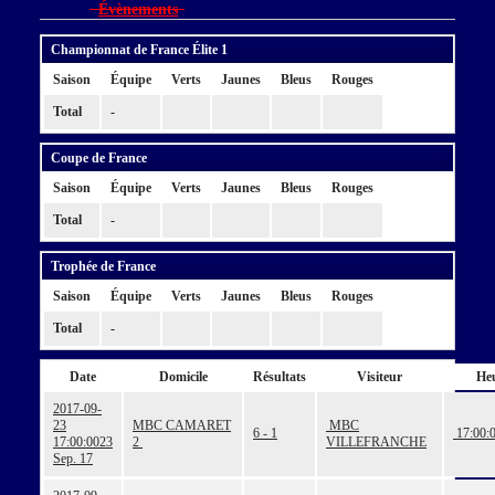
Évènements
Championnat de France Élite 1
Saison
Équipe
Verts
Jaunes
Bleus
Rouges
Total
-
Coupe de France
Saison
Équipe
Verts
Jaunes
Bleus
Rouges
Total
-
Trophée de France
Saison
Équipe
Verts
Jaunes
Bleus
Rouges
Total
-
Date
Domicile
Résultats
Visiteur
He
2017-09-
23
MBC CAMARET
MBC
6 - 1
17:00:
17:00:00
23
2
VILLEFRANCHE
Sep. 17