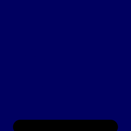
Accueil
FFM
Clubs
Compétitions
Vidéos
Liens
Téléchargements