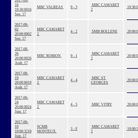
2017-09-
16
MBC CAMARET
MBC VALREAS
9 - 3
19:30:
19:30:00
16
2
Sep. 17
2017-09-
02
MBC CAMARET
4 - 2
SMB BOLLENE
20:00:
20:00:00
02
2
Sep. 17
2017-08-
26
MBC CAMARET
MBC ROBION
9 - 1
20:00:
20:00:00
26
2
Août. 17
2017-08-
19
MBC CAMARET
MBC ST.
4 - 4
20:00:
20:00:00
19
2
GEORGES
Août. 17
2017-06-
24
MBC CAMARET
4 - 5
MBC VITRY
20:00:
20:00:00
24
2
Juin. 17
2017-06-
10
SCMB
MBC CAMARET
3 - F
19:00:
19:00:32
10
MONTEUX
2
Juin. 17