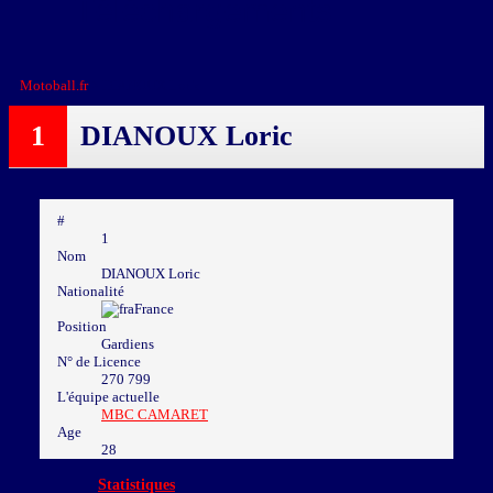
Téléchargements
Motoball.fr
>
DIANOUX Loric
1
DIANOUX Loric
#
1
Nom
DIANOUX Loric
Nationalité
France
Position
Gardiens
N° de Licence
270 799
L'équipe actuelle
MBC CAMARET
Age
28
Statistiques