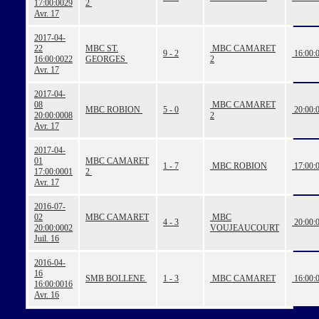
17:00:00
29
2
Avr. 17
2017-04-
22
MBC ST.
MBC CAMARET
9 - 2
16:00:
16:00:00
22
GEORGES
2
Avr. 17
2017-04-
08
MBC CAMARET
MBC ROBION
5 - 0
20:00:
20:00:00
08
2
Avr. 17
2017-04-
01
MBC CAMARET
1 - 7
MBC ROBION
17:00:
17:00:00
01
2
Avr. 17
2016-07-
02
MBC CAMARET
MBC
4 - 3
20:00:
20:00:00
02
VOUJEAUCOURT
Juil. 16
2016-04-
16
SMB BOLLENE
1 - 3
MBC CAMARET
16:00:
16:00:00
16
Avr. 16