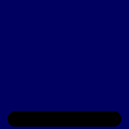
Accueil
FFM
Clubs
Compétitions
Vidéos
Liens
Téléchargements