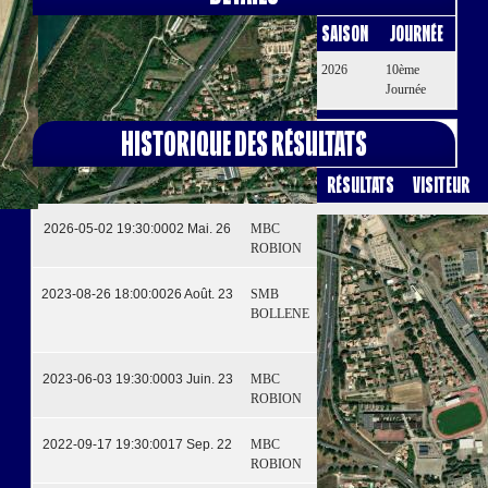
Date
Heure
Compétition
Saison
Journée
26 Sep.
16:30
Championnat de France
2026
10ème
26
Élite 1
Journée
Historique des résultats
Date
Domicile
Résultats
Visiteur
4 - 0
2026-05-02 19:30:00
02 Mai. 26
MBC
SMB
ROBION
BOLLENE
2 - 10
2023-08-26 18:00:00
26 Août. 23
SMB
MBC
BOLLENE
ROBION
5 - 1
2023-06-03 19:30:00
03 Juin. 23
MBC
SMB
ROBION
BOLLENE
4 - 4
2022-09-17 19:30:00
17 Sep. 22
MBC
SMB
ROBION
BOLLENE