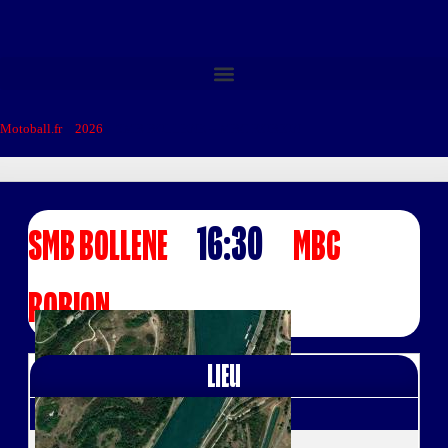
Motoball.fr
>
2026
>
SMB BOLLENE – MBC ROBION
16:30
SMB BOLLENE
MBC
ROBION
Lieu
à Bollène