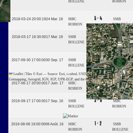
BOLLENE
ROBION
5 - 4
2018-03-24 20:00:19
24 Mar. 18
MBC
SMB
ROBION
BOLLENE
3 - 1
2018-03-17 16:30:00
17 Mar. 18
SMB
MBC
BOLLENE
ROBION
2 - 3
2017-09-30 17:00:00
30 Sep. 17
SMB
MBC
BOLLENE
ROBION
Leaflet
|
Tiles © Esri — Source: Esri, i-cubed, USDA, USGS, AEX, GeoEye,
Getmapping, Aerogrid, IGN, IGP, UPR-EGP, and the GIS User Community
4 - 1
2017-06-17 20:00:00
17 Juin. 17
MBC
SMB
ROBION
BOLLENE
3 - 0
2016-09-17 17:00:00
17 Sep. 16
SMB
MBC
BOLLENE
ROBION
1 - 2
2016-08-06 19:00:00
06 Août. 16
MBC
SMB
ROBION
BOLLENE