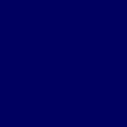
Accueil
FFM
Clubs
Compétitions
Vidéos
Liens
Téléchargements