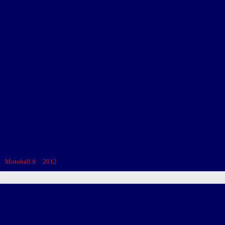
Clubs
Compétitions
Vidéos
Liens
Téléchargements
Motoball.fr
>
2012
>
MBC VAISON – MBC MAZEROLLES
MBC VA