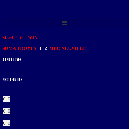
Motoball.fr
>
2013
>
SUMA TROYES – MBC NEUVILLE
SUMA TROYES
3
-
2
MBC NEUVILLE
SUMA TROYES
MBC NEUVILLE
Buts
0
0
Verts
0
0
Jaunes
0
0