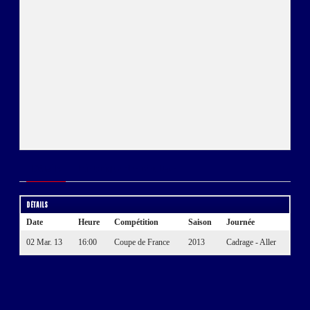
Détails
Historique des résultats
Détails
Date
Heure
Compétition
Saison
Journée
02 Mar. 13
16:00
Coupe de France
2013
Cadrage - Aller