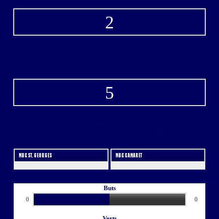
2
-
5
MBC CAMARET
MBC ST. GEORGES
MBC CAMARET
Buts
0
0
Verts