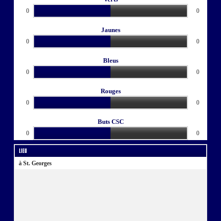
0
0
Jaunes
0
0
Bleus
0
0
Rouges
0
0
Buts CSC
0
0
Lieu
à St. Georges