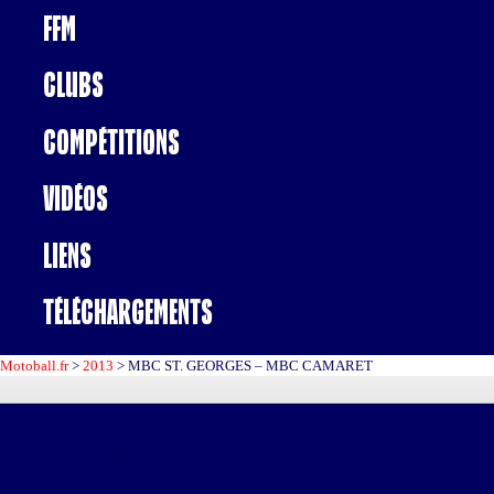
FFM
Clubs
Compétitions
Vidéos
Liens
Téléchargements
Motoball.fr
>
2013
>
MBC ST. GEORGES – MBC CAMARET
MBC ST. GEORGES