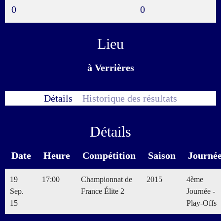
0
0
Lieu
à Verrières
Détails
Historique des résultats
Détails
Date
Heure
Compétition
Saison
Journé
19
17:00
Championnat de
2015
4ème
Sep.
France Élite 2
Journée -
15
Play-Offs