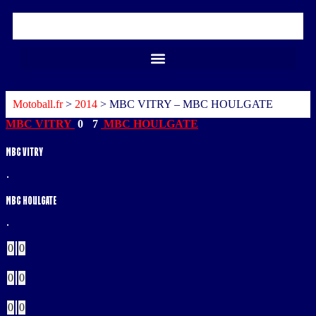
Motoball.fr
>
2014
>
MBC VITRY – MBC HOULGATE
MBC VITRY
0
-
7
MBC HOULGATE
MBC VITRY
MBC HOULGATE
Buts
0
0
Verts
0
0
Jaunes
0
0