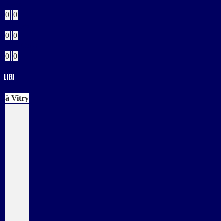
Bleus
0
0
Rouges
0
0
Buts CSC
0
0
Lieu
à Vitry