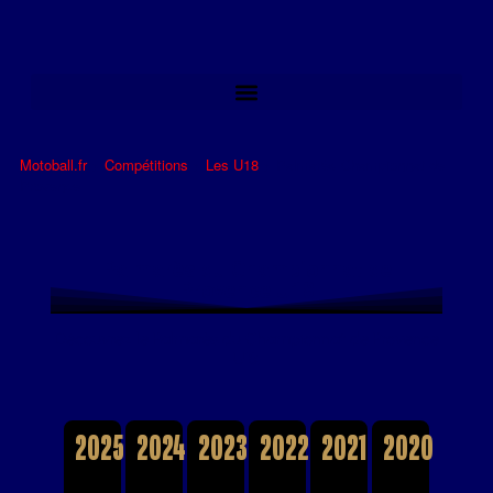
Motoball.fr
>
Compétitions
>
Les U18
>
Palmarès Championnat de
Provence
Palmarès du Championnat de
Provence U18
Découvrez le Palmarès du Championnat de Provence
U18.
2025
2024
2023
2022
2021
2020