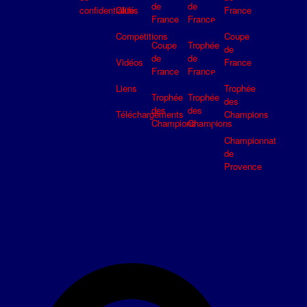
de
de
confidentialité
Clubs
France
France
France
Compétitions
Coupe
Coupe
Trophée
de
de
de
Vidéos
France
France
France
Liens
Trophée
Trophée
Trophée
des
des
des
Téléchargements
Champions
Champions
Champions
Championnat
de
Provence