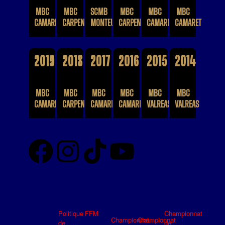
MBC
MBC
SCMB
MBC
MBC
MBC
CAMARET
CARPENTRAS
MONTEUX
CARPENTRAS
CAMARET
CAMARET
2019
2018
2017
2016
2015
2014
MBC
MBC
MBC
MBC
MBC
MBC
CAMARET
CARPENTRAS
CAMARET
CAMARET
VALREAS
VALREAS
Légal
Pages
Élite
Élite
U18
Site
1
2
Dédié
Politique
FFM
Championnat
Championnat
Championnat
de
de