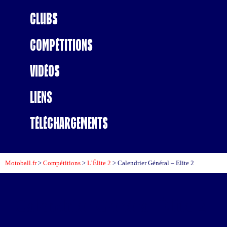
Clubs
Compétitions
Vidéos
Liens
Téléchargements
Motoball.fr
>
Compétitions
>
L’Élite 2
>
Calendrier Général – Elite 2
Calendrier Général Élite 2