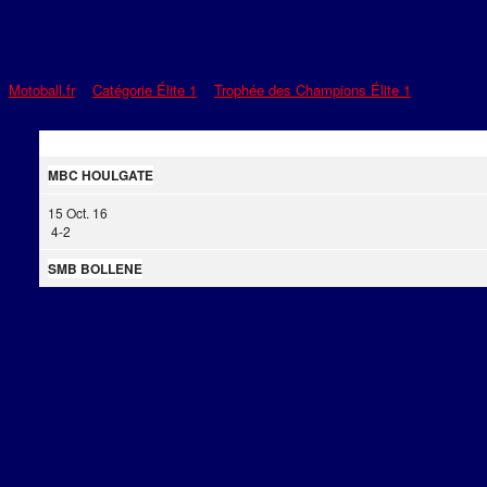
Accueil
FFM
Club
Motoball.fr
>
Catégorie Élite 1
>
Trophée des Champions Élite 1
>
Trophée 
MBC HOULGATE
15 Oct. 16
4
-
2
SMB BOLLENE