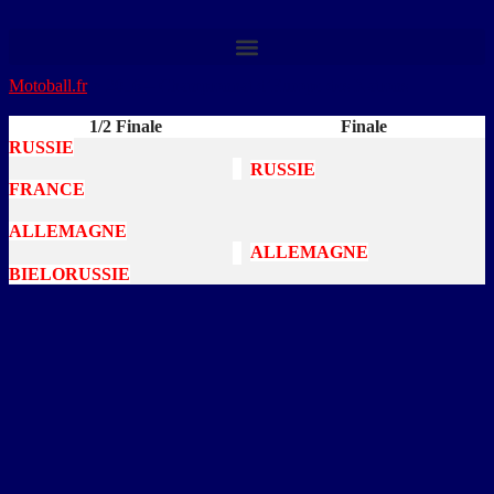
Motoball.fr
>
2016 – Championnat d’Europe des Nations
1/2 Finale
Finale
RUSSIE
RUSSIE
FRANCE
ALLEMAGNE
ALLEMAGNE
BIELORUSSIE