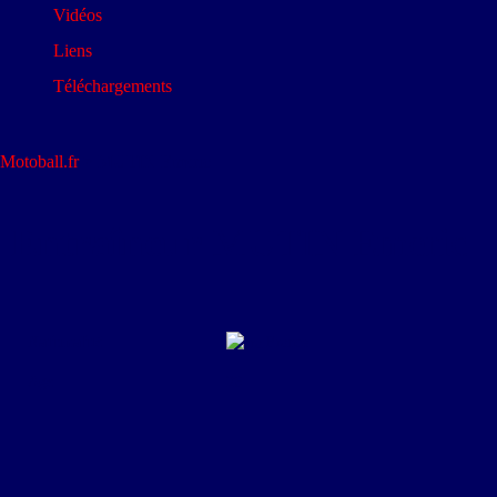
Vidéos
Liens
Téléchargements
Motoball.fr
>
MUTIN Emeric
Entraîneur
MUTIN Emeric
Nationalité
France
Age
26