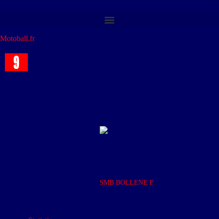
Motoball.fr
>
THEUILLON Agnès
9
THEUILLON Agnès
#
9
Nom
THEUILLON Agnès
Nationalité
France
Position
Joueuse
N° de Licence
410 401
L'équipe actuelle
SMB BOLLENE F.
Age
38