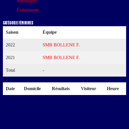
Statistiques
Évènements
Catégorie Féminines
Saison
Équipe
2022
SMB BOLLENE F.
2021
SMB BOLLENE F.
Total
-
Date
Domicile
Résultats
Visiteur
Heure