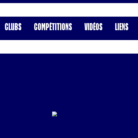
Clubs
Compétitions
Vidéos
Liens
7
ROCHE Loan
France
Joueurs