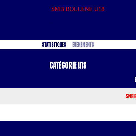
SMB BOLLENE U18
0
Statistiques
Évènements
Catégorie U18
SMB B