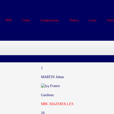
FFM
Clubs
Compétitions
Vidéos
Liens
Télé
1
MARTIN Johan
France
Gardiens
MBC MAZEROLLES
10