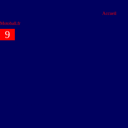
Accueil
Motoball.fr
>
LAMY Léo
9
LAMY Léo
#
Nom
Nationalité
Position
N° de Licence
L'équipe actuelle
Équipes précédentes
Age