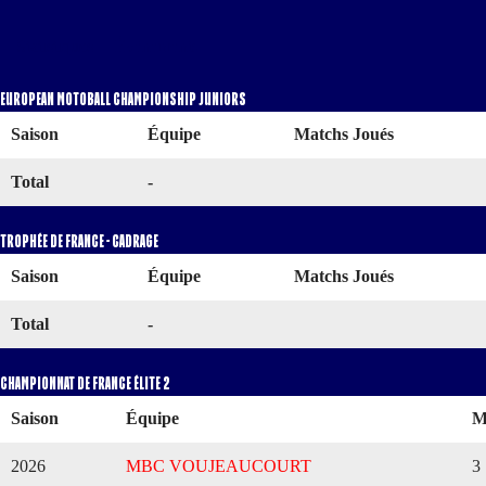
Statistiques
Évènements
European Motoball Championship Juniors
Saison
Équipe
Matchs Joués
Total
-
Trophée de France - Cadrage
Saison
Équipe
Matchs Joués
Total
-
Championnat de France Élite 2
Saison
Équipe
M
2026
MBC VOUJEAUCOURT
3