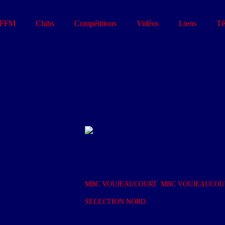
FFM
Clubs
Compétitions
Vidéos
Liens
Té
9
LAMY Léo
France
Joueurs
401 081
MBC VOUJEAUCOURT
,
MBC VOUJEAUCOU
SELECTION NORD
19