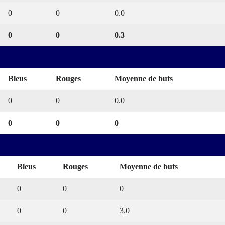
0
0
0.0
0
0
0.3
Bleus
Rouges
Moyenne de buts
0
0
0.0
0
0
0
Bleus
Rouges
Moyenne de buts
0
0
0
0
0
3.0