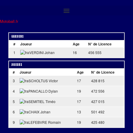
Motoball.fr
>
MBC VALREAS U18
Gardiens
#
Joueur
Age
N° de Licence
1
VERDINI Johan
16
456 555
Joueurs
#
Joueur
Age
N° de Licence
3
SCHOLTUS Victor
17
428 815
4
PANCALLO Dylan
19
472 556
5
SEMITIEL Timéo
17
427 015
6
CHAIX Johan
13
501 492
9
LEFEBVRE Romain
19
425 480