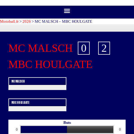
Motoball.fr
>
2026
>
MC MALSCH – MBC HOULGATE
MC MALSCH
0
-
2
MBC HOULGATE
MC MALSCH
MBC HOULGATE
Buts
0
0