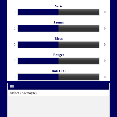
Verts
0
0
Jaunes
0
0
Bleus
0
0
Rouges
0
0
Buts CSC
0
0
Lieu
Malsch (Allemagne)