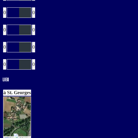
Jaunes
0
0
Bleus
0
0
Rouges
0
0
Buts CSC
0
0
Lieu
à St. Georges