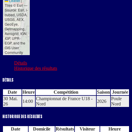
Leaflet
|
Tiles © Esri —
Source: Esri, i-
cubed, USDA,
USGS, AEX,
GeoEye,
Getmapping,
Aerogrid, IGN,
IGP, UPR-
EGP, and the
GIS User
Community
Détails
Historique des résultats
Détails
Date
Heure
Compétition
Saison
Journée
30 Mai.
Championnat de France U18 -
Poule
14:00
2026
26
Nord
Nord
Historique des résultats
Date
Domicile
Résultats
Visiteur
Heure