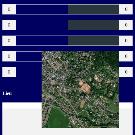
Verts
0
0
Jaunes
0
0
Bleus
0
0
Rouges
0
0
Buts CSC
0
0
Lieu
à Houlgate