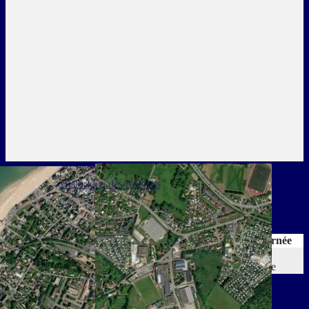
Détails
Historique des résultats
Détails
Date
Heure
Compétition
Saison
Journée
06 Oct.
Championnat de France Élite
18ème
19:30
2012
12
1
Journée