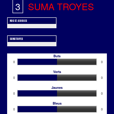
-
3
SUMA TROYES
MBC ST. GEORGES
SUMA TROYES
Buts
0
0
Verts
0
0
Jaunes
0
0
Bleus
0
0