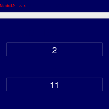
Motoball.fr
>
2015
>
SMB BOLLENE – SCMB MONTEUX
SMB BOLLENE
2
-
11
SCMB MONTEUX