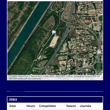
Leaflet
|
Tiles © Esri — Source: Esri, i-cubed, USDA, USGS, AEX, GeoEye, Getmapping, Aerogrid, IGN, IGP,
UPR-EGP, and the GIS User Community
Détails
Historique des résultats
Détails
Date
Heure
Compétition
Saison
Journée