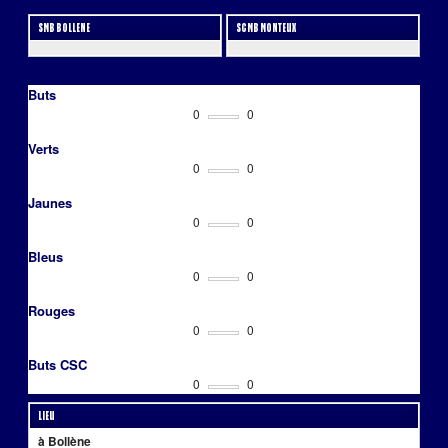
SMB BOLLENE
SCMB MONTEUX
Buts
0
0
Verts
0
0
Jaunes
0
0
Bleus
0
0
Rouges
0
0
Buts CSC
0
0
Lieu
à Bollène