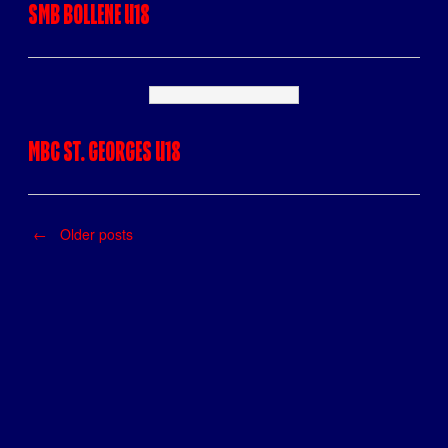
SMB BOLLENE U18
MBC ST. GEORGES U18
←
Older posts
Posts
navigation