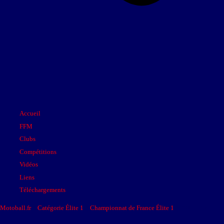
Accueil
FFM
Clubs
Compétitions
Vidéos
Liens
Téléchargements
Motoball.fr
>
Catégorie Élite 1
>
Championnat de France Élite 1
>
2016 – Séniors 