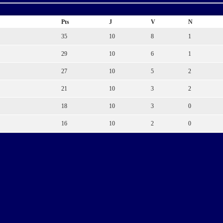
Pts
J
V
N
35
10
8
1
29
10
6
1
27
10
5
2
21
10
3
2
18
10
3
0
16
10
2
0