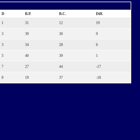
D
B.P.
B.C.
Diff.
1
31
12
19
3
39
30
9
3
34
28
6
5
40
39
1
7
27
44
-17
8
19
37
-18