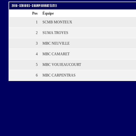
2016 – Séniors – Championnat Élite 1
Pos
Équipe
1
SCMB MONTEUX
2
SUMA TROYES
3
MBC NEUVILLE
4
MBC CAMARET
5
MBC VOUJEAUCOURT
6
MBC CARPENTRAS