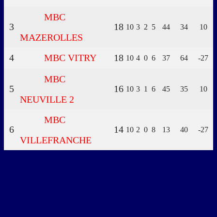
MBC
3
18
10
3
2
5
44
34
10
MAZEROLLES
4
MBC VITRY
18
10
4
0
6
37
64
-27
MBC
5
16
10
3
1
6
45
35
10
NEUVILLE 2
MBC
6
14
10
2
0
8
13
40
-27
VILLEFRANCHE