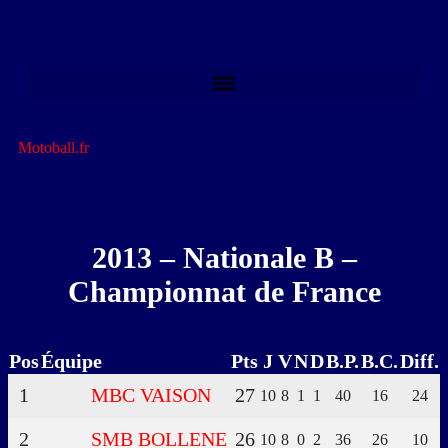
Motoball.fr
>
2013 – Nationale B – Championnat de France
Forfait général : OMC ROBION et SUMA TROYES 2
2013 – Nationale B –
Championnat de France
Pos
Équipe
Pts
J
V
N
D
B.P.
B.C.
Diff.
1
MBC VAISON
27
10
8
1
1
40
16
24
2
SMB BOLLENE
26
10
8
0
2
36
26
10