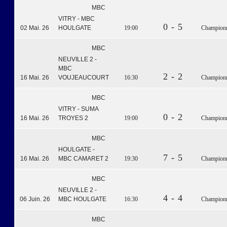
MBC
VITRY - MBC
0 - 5
02 Mai. 26
HOULGATE
19:00
Championna
MBC
NEUVILLE 2 -
MBC
2 - 2
16 Mai. 26
VOUJEAUCOURT
16:30
Championna
MBC
VITRY - SUMA
0 - 2
16 Mai. 26
TROYES 2
19:00
Championna
MBC
HOULGATE -
7 - 5
16 Mai. 26
MBC CAMARET 2
19:30
Championna
MBC
NEUVILLE 2 -
4 - 4
06 Juin. 26
MBC HOULGATE
16:30
Championna
MBC