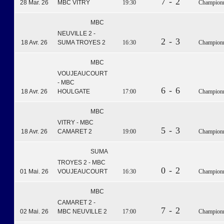
7 - 2
28 Mar. 26
MBC VITRY
19:30
Championna
MBC
NEUVILLE 2 -
2 - 3
18 Avr. 26
SUMA TROYES 2
16:30
Championna
MBC
VOUJEAUCOURT
- MBC
6 - 6
18 Avr. 26
HOULGATE
17:00
Championna
MBC
VITRY - MBC
5 - 3
18 Avr. 26
CAMARET 2
19:00
Championna
SUMA
TROYES 2 - MBC
0 - 2
01 Mai. 26
VOUJEAUCOURT
16:30
Championna
MBC
CAMARET 2 -
7 - 2
02 Mai. 26
MBC NEUVILLE 2
17:00
Championna