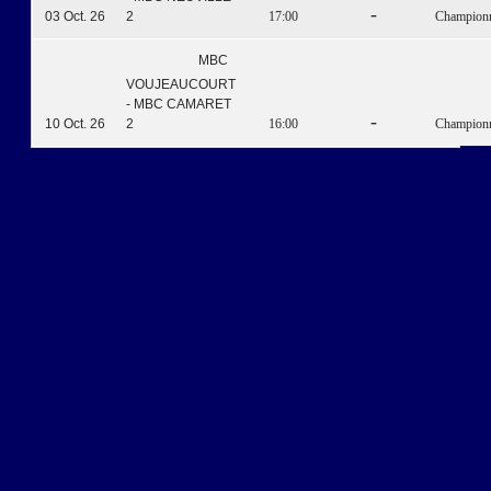
-
03 Oct. 26
2
17:00
Championna
MBC
VOUJEAUCOURT
- MBC CAMARET
-
10 Oct. 26
2
16:00
Championna