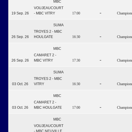
MBC
VOUJEAUCOURT
-
19 Sep. 26
- MBC VITRY
17:00
Championna
SUMA
TROYES 2 - MBC
-
26 Sep. 26
HOULGATE
16:30
Championna
MBC
CAMARET 2 -
-
26 Sep. 26
MBC VITRY
17:30
Championna
SUMA
TROYES 2 - MBC
-
03 Oct. 26
VITRY
16:30
Championna
MBC
CAMARET 2 -
-
03 Oct. 26
MBC HOULGATE
17:00
Championna
MBC
VOUJEAUCOURT
- MBC NEUVILLE