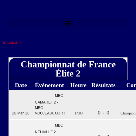
Motoball.fr
>
Championnat de France Élite 2
Championnat de France
Élite 2
Date
Évènement
Heure
Résultats
Com
MBC
CAMARET 2 -
MBC
0 - 0
28 Mar. 26
VOUJEAUCOURT
17:00
Championna
MBC
NEUVILLE 2 -