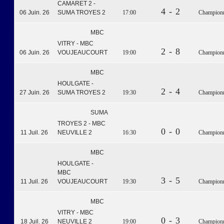
CAMARET 2 -
4 - 2
06 Juin. 26
SUMA TROYES 2
17:00
Championna
MBC
VITRY - MBC
2 - 8
06 Juin. 26
VOUJEAUCOURT
19:00
Championna
MBC
HOULGATE -
2 - 4
27 Juin. 26
SUMA TROYES 2
19:30
Championna
SUMA
TROYES 2 - MBC
0 - 0
11 Juil. 26
NEUVILLE 2
16:30
Championna
MBC
HOULGATE -
MBC
3 - 5
11 Juil. 26
VOUJEAUCOURT
19:30
Championna
MBC
VITRY - MBC
0 - 3
18 Juil. 26
NEUVILLE 2
19:00
Championna