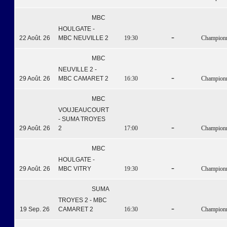
MBC
HOULGATE -
-
22 Août. 26
MBC NEUVILLE 2
19:30
Championna
MBC
NEUVILLE 2 -
-
29 Août. 26
MBC CAMARET 2
16:30
Championna
MBC
VOUJEAUCOURT
- SUMA TROYES
-
29 Août. 26
2
17:00
Championna
MBC
HOULGATE -
-
29 Août. 26
MBC VITRY
19:30
Championna
SUMA
TROYES 2 - MBC
-
19 Sep. 26
CAMARET 2
16:30
Championna